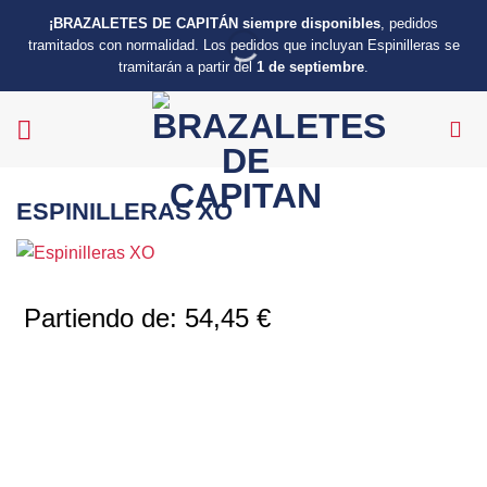
Saltar
¡BRAZALETES DE CAPITÁN siempre disponibles
, pedidos
al
tramitados con normalidad. Los pedidos que incluyan Espinilleras se
contenido
tramitarán a partir del
1 de septiembre
.
ESPINILLERAS XO
Partiendo de:
54,45
€